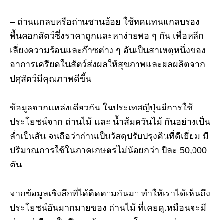
– ถ่านแกลบหรือถ่านชานอ้อย ใช้ทดแทนแกลบรอง
พื้นคอกสัตว์ซึ่งราคาถูกและหาง่ายพอ ๆ กัน เพื่อหลีก
เลี่ยงความร้อนและก๊าซต่าง ๆ อันเป็นสาเหตุหนึ่งของ
อาการเครียดในสัตว์ส่งผลให้สุขภาพและผลผลิตจาก
ปศุสัตว์มีคุณภาพดีขึ้น
ข้อมูลจากแหล่งเดียวกัน ในประเทศญีปุ่นมีการใช้
ประโยชน์จาก ถ่านไม้ และ น้ำส้มควันไม้ กันอย่างเป็น
ล่ำเป็นสัน จนถือว่าถ่านเป็นวัสดุปรับปรุงดินที่ดีเยี่ยม มี
ปริมาณการใช้ในภาคเกษตรไม่น้อยกว่า ปีละ 50,000
ตัน
จากข้อมูลเชิงลึกที่ได้ติดตามกันมา ทำให้เราได้เห็นถึง
ประโยชน์อันมากมายของ ถ่านไม้ ที่เคยดูเหมือนจะมี