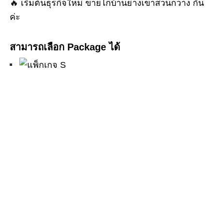
🔥 เริ่มต้นธุรกิจใหม่ ขายไก่บ้านย่างเขาสวนกวาง กัน
ค่ะ
สามารถเลือก Package ได้