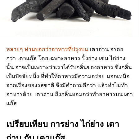
หลายๆ ท่านบอกว่าอาหารที่ปรุงบน
เตาถ่าน อร่อย
กว่า เตาแก๊ส โดยเฉพาะอาหาร ปิ้งย่าง เช่น ไก่ย่าง
นั้น อาจเป็นเพราะว่าเราได้รับกลิ่นของอาหาร ซึ่งกลิ่น
เป็นปัจจัยหนึ่ง ที่ทำให้อาหารมีความอร่อย นอกเหนือ
จากเรื่องของรสชาติ จึงมีคำถามอีกว่า แล้วทำไมทำ
อาหารด้วย เตาถ่าน ถึงกลิ่นหอมกว่าทำอาหารบน เตา
แก๊ส
เปรียบเทียบ การย่าง ไก่ย่าง เตา
ถ่าน กับ เตาแก๊ส