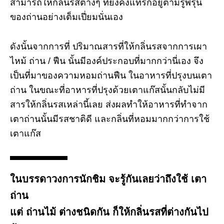
สามารถให้กลิ่นรสต่างๆ ที่ยังคงแทรกอยู่ตามรูพรุน
ของถ่านอย่างเต็มเปี่ยมนั่นเอง
ดังนั้นจากการที่ ปริมาณสารที่ให้กลิ่นรสจากการเผา
ไหม้ ถ่าน / ฟืน นั้นมีองค์ประกอบที่มากกว่านี่เอง จึง
เป็นที่มาของความหอมถ่านฟืน ในอาหารที่ปรุงบนเตา
ถ่าน ในขณะที่อาหารที่ปรุงด้วยเตาแก๊สนั้นกลับไม่มี
สารให้กลิ่นรสเหล่านี้เลย ส่งผลทำให้อาหารที่ทำจาก
เตาถ่านนั้นมีรสชาติดี และกลิ่นที่หอมมากกว่าการใช้
เตาแก๊ส
ในบรรดาวงการนักชิม จะรู้กันเลยว่าถึงใช้ เตา
ถ่าน
แต่ ถ่านไม้ ต่างชนิดกัน ก็ให้กลิ่นรสที่ต่างกันไป