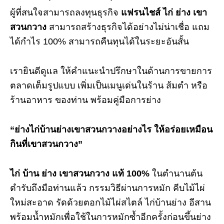
ผู้ที่สนใจสามารถลงทุนธุรกิจ
แฟรนไชส์ ไก่ ย่าง เขา
สวนกวาง
สามารถสร้างธุรกิจได้อย่างไม่น่าเชื่อ แถม
ได้กำไร 100% สามารถคืนทุนได้ในระยะอันสั้น
เรายินดีดูแล ให้คำแนะนำปรึกษาในด้านการขายการ
ตลาดเต็มรูปแบบ เพิ่มเป็นเมนูเด่นในร้าน ส้มตำ หรือ
ร้านอาหาร ของท่าน พร้อมคู่มือการย่าง
“ย่างไก่บ้านย่างเขาสวนกวางอย่างไร ให้อร่อยเหมือน
กินที่เขาสวนกวาง”
ไก่ บ้าน ย่าง เขาสวนกวาง แท้ 100%
ในตำนานต้น
ตำรับถึงมือท่านแล้ว กรรมวิธีผ่านการหมัก คีบไม้ไผ่
ใหม่สะอาด รัดด้วยตอกไม้ไผ่สไตล์ ไก่บ้านย่าง อีสาน
พร้อมน้ำหมักเพื่อใช้ในการหมักซ้ำอีกครั้งก่อนขึ้นย่าง