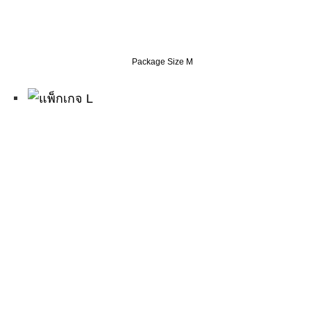
Package Size M