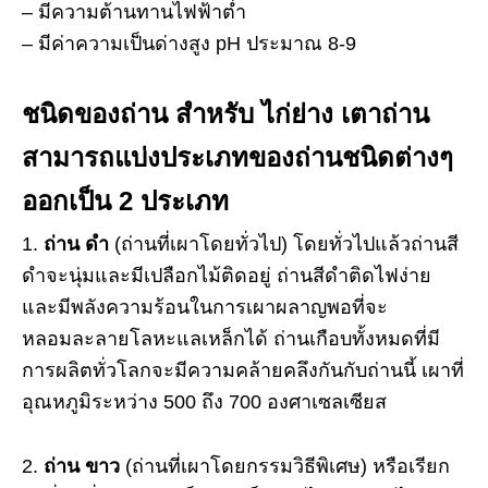
– มีความต้านทานไฟฟ้าต่ำ
– มีค่าความเป็นด่างสูง pH ประมาณ 8-9
ชนิดของถ่าน สำหรับ ไก่ย่าง เตาถ่าน
สามารถแบ่งประเภทของถ่านชนิดต่างๆ
ออกเป็น 2 ประเภท
1.
ถ่าน ดำ
(ถ่านที่เผาโดยทั่วไป) โดยทั่วไปแล้วถ่านสี
ดำจะนุ่มและมีเปลือกไม้ติดอยู่ ถ่านสีดำติดไฟง่าย
และมีพลังความร้อนในการเผาผลาญพอที่จะ
หลอมละลายโลหะแลเหล็กได้ ถ่านเกือบทั้งหมดที่มี
การผลิตทั่วโลกจะมีความคล้ายคลึงกันกับถ่านนี้ เผาที่
อุณหภูมิระหว่าง 500 ถึง 700 องศาเซลเซียส
2.
ถ่าน ขาว
(ถ่านที่เผาโดยกรรมวิธีพิเศษ) หรือเรียก