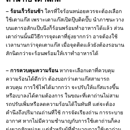
– ร้อนเร็วร้อนช้า
ใครที่ใจร้อนหน่อยควรจะต้องเลือก
ใช้เตาแก๊ส เพราะเตาแก๊สเปิดปุ๊บติดปั๊บ นำภาชนะวาง
บนเตารอสักแป๊บนึงก็ร้อนพร้อมทำอาหารได้แล้ว ส่วน
เตาถ่านนั้นมีวิธีการจุดเตาที่ยุ่งยากกว่า อาจต้องใช้
เวลานานกว่าจุดเตาแก๊ส เมื่อจุดติดแล้วยังต้องรอนาน
สักนิดกว่าจะร้อนพร้อมให้เราทำอาหารได้
– การควบคุมความร้อน
หากจะเลือกเตาที่ควบคุม
ความร้อนได้ดีกว่า ต้องบอกว่าเตาแก๊สสามารถ
ควบคุม การใช้ไฟได้มากกว่า จะปรับให้แก๊สแรงขึ้น
หรือเบาลงได้ตามต้องการ ในขณะที่เตาถ่านไม่สาม
รถปรับเพิ่มหรือลดความร้อนได้ในทันที แต่จะต้อง
คำนึงถึงปริมาณถ่านที่ใช้ การจัดเรียงถ่าน การระบาย
อากาศ หากไม่มีความชำนาญกับการใช้เตาถ่านก็คง
ยุ่งยากสักหน่อย แต่สำหรับผู้ที่ชำนาญการใช้เตาถ่าน