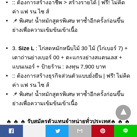
:: ต้องการสร้างอาชีพ > สร้างรายได้ | ฟรี! ไม่คิด
ค่า แฟ รน ไซ ส์
📌 พิเศษ! น้ำหมักสูตรพิเศษ ทาซ้ำอีกครั้งก่อนขึ้น
ย่างเพื่อความเข้มข้นเข้าเนื้อ
3.
Size L
: ไก่สดหมักหนีบไม้ 30 ไม้ (ไก่เบอร์ 7) +
เตาถ่านย่างเบอร์ 00 + ตะแกรงย่างสแตนเลส +
แบนเนอร์ + ป้ายร้าน : ลงทุน 7,900 บาท
:: ต้องการสร้างธุรกิจส่วนตัวแบบยั่งยืน | ฟรี! ไม่คิด
ค่า แฟ รน ไซ ส์
📌 พิเศษ! น้ำหมักสูตรพิเศษ ทาซ้ำอีกครั้งก่อนขึ้น
ย่างเพื่อความเข้มข้นเข้าเนื้อ
🔥 🔥 🔥
รับสมัครตัวแทนจำหน่ายทั่วประเทศ
🔥 🔥 🔥
t
L