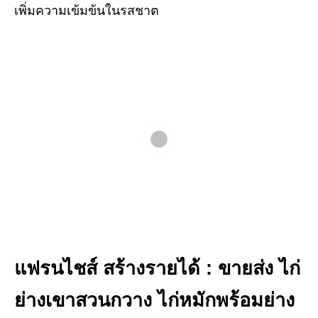
เพิ่มความเข้มข้นในรสชาต
แฟรนไชส์ สร้างรายได้ : ขายส่ง ไก่
ย่างเขาสวนกวาง ไก่หมักพร้อมย่าง