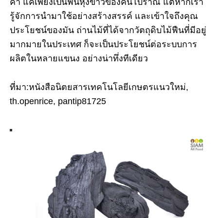
ค่า แค่เพียงเป็นฟืนหุงข้าวของคนโบราณ แต่หากเรา
รู้จักการนำมาใช้อย่างสร้างสรรค์ และเข้าใจถึงคุณ
ประโยชน์ของมัน ถ่านไม้ที่ได้จากวัตถุดิบไม้ฟืนที่มีอยู่
มากมายในประเทศ ก็จะเป็นประโยชน์ต่อระบบการ
ผลิตในหลายแขนง อย่างน่าทึ่งทีเดียว
ที่มา:หนังสือนิตยสารเทคโนโลยีเกษตรแนวใหม่,
th.openrice, pantip81725