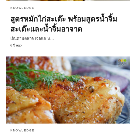
KNOWLEDGE
สูตรหมักไก่สะเต๊ะ พร้อมสูตรน้ำจิ้ม
สะเต๊ะและน้ำจิ้มอาจาด
เดินตามตลาด เจอแต่ ห…
6 ปี ago
KNOWLEDGE