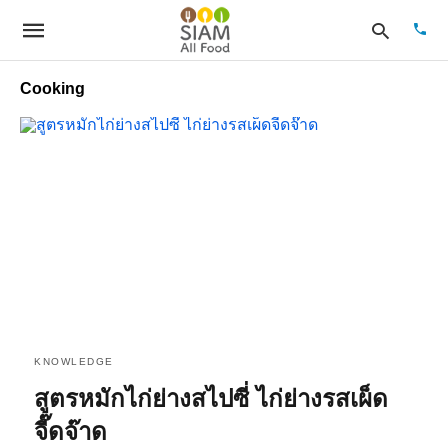
Cooking
Type
your
sear
quer
and
hit
enter
KNOWLEDGE
สูตรหมักไก่ย่างสไปซี่ ไก่ย่างรสเผ็ด
จี๊ดจ๊าด