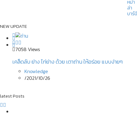
NEW UPDATE
7058 Views
7696 Views
14286 Views
5396 Views
เคล็ดลับ ย่าง ไก่ย่าง ด้วย เตาถ่าน ให้อร่อย แบบง่ายๆ
ลานกางเต็นท์ ไร่ภูกามยาว พักผ่อนท่ามกลางขุนเขา ใกล้ๆ
รวม วิธีสมัคร Food Delivery ช่องทางสำคัญของร้านค้า
ประกันสังคม วิธีลงทะเบียนและทบทวนสิทธิ์ โครงการ ม.33
กรุงเทพฯ
สำหรับ การเพิ่มยอดขาย!
เรารักกัน
Knowledge
News Update
Knowledge
News Update
/
2021/10/26
/
/
/
2021/02/22
2021/02/19
2021/02/19
latest Posts