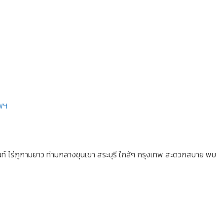
พฯ
์ ไร่ภูกามยาว ท่ามกลางขุนเขา สระบุรี ใกล้ๆ กรุงเทพ สะดวกสบาย พบ