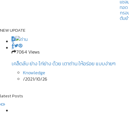
NEW UPDATE
7064 Views
7697 Views
14294 Views
5396 Views
เคล็ดลับ ย่าง ไก่ย่าง ด้วย เตาถ่าน ให้อร่อย แบบง่ายๆ
ลานกางเต็นท์ ไร่ภูกามยาว พักผ่อนท่ามกลางขุนเขา ใกล้ๆ
รวม วิธีสมัคร Food Delivery ช่องทางสำคัญของร้านค้า
ประกันสังคม วิธีลงทะเบียนและทบทวนสิทธิ์ โครงการ ม.33
กรุงเทพฯ
สำหรับ การเพิ่มยอดขาย!
เรารักกัน
Knowledge
News Update
Knowledge
News Update
/
2021/10/26
/
/
/
2021/02/22
2021/02/19
2021/02/19
latest Posts