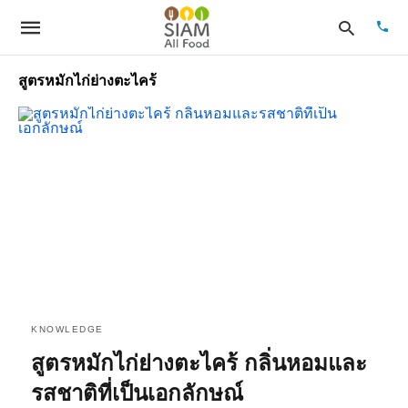
สูตรหมักไก่ย่างตะไคร้
Type
your
sear
quer
and
hit
enter
KNOWLEDGE
สูตรหมักไก่ย่างตะไคร้ กลิ่นหอมและ
รสชาติที่เป็นเอกลักษณ์