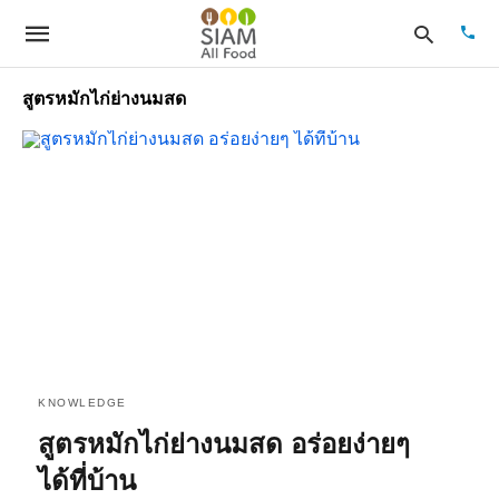
สูตรหมักไก่ย่างนมสด
Type
your
sear
quer
and
hit
enter
KNOWLEDGE
สูตรหมักไก่ย่างนมสด อร่อยง่ายๆ
ได้ที่บ้าน