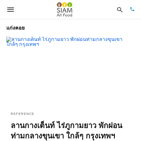
แก่งคอย
Type
your
sear
quer
and
hit
enter
REFERENCE
ลานกางเต็นท์ ไร่ภูกามยาว พักผ่อน
ท่ามกลางขุนเขา ใกล้ๆ กรุงเทพฯ