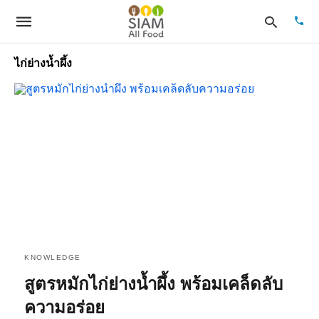
ไก่ย่างน้ำผึ้ง
Type
your
sear
quer
and
hit
enter
KNOWLEDGE
สูตรหมักไก่ย่างน้ำผึ้ง พร้อมเคล็ดลับ
ความอร่อย