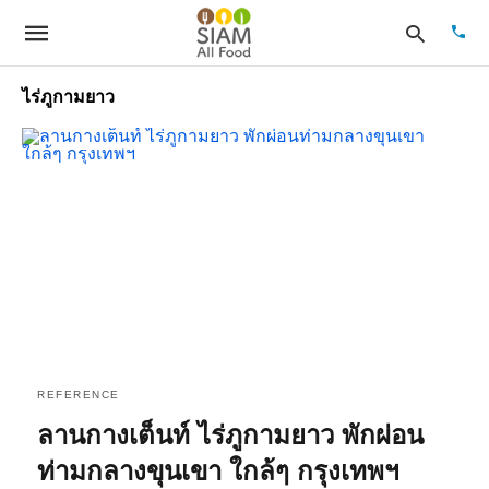
ไร่ภูกามยาว
Type
your
sear
quer
and
hit
enter
REFERENCE
ลานกางเต็นท์ ไร่ภูกามยาว พักผ่อน
ท่ามกลางขุนเขา ใกล้ๆ กรุงเทพฯ