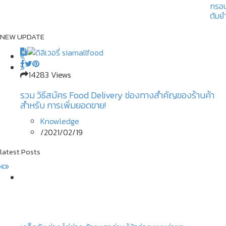
NEW UPDATE
7057 Views
7696 Views
14283 Views
5395 Views
เคล็ดลับ ย่าง ไก่ย่าง ด้วย เตาถ่าน ให้อร่อย แบบง่ายๆ
ลานกางเต็นท์ ไร่ภูกามยาว พักผ่อนท่ามกลางขุนเขา ใกล้ๆ
รวม วิธีสมัคร Food Delivery ช่องทางสำคัญของร้านค้า
ประกันสังคม วิธีลงทะเบียนและทบทวนสิทธิ์ โครงการ ม.33
กรุงเทพฯ
สำหรับ การเพิ่มยอดขาย!
เรารักกัน
Knowledge
News Update
Knowledge
News Update
/
2021/10/26
/
/
/
2021/02/22
2021/02/19
2021/02/19
latest Posts