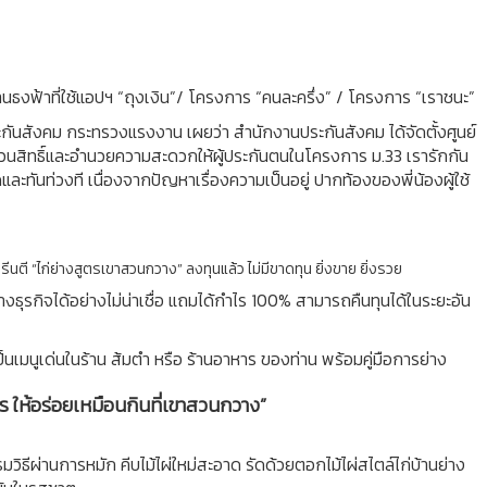
ร้านธงฟ้าที่ใช้แอปฯ “ถุงเงิน”/ โครงการ “คนละครึ่ง” / โครงการ “เราชนะ”
นสังคม กระทรวงแรงงาน เผยว่า สำนักงานประกันสังคม ได้จัดตั้งศูนย์
บทวนสิทธิ์และอำนวยความสะดวกให้ผู้ประกันตนในโครงการ ม.33 เรารักกัน
ันท่วงที เนื่องจากปัญหาเรื่องความเป็นอยู่ ปากท้องของพี่น้องผู้ใช้
รีนตี “ไก่ย่างสูตรเขาสวนกวาง” ลงทุนแล้ว ไม่มีขาดทุน ยิ่งขาย ยิ่งรวย
ธุรกิจได้อย่างไม่น่าเชื่อ แถมได้กำไร 100% สามารถคืนทุนได้ในระยะอัน
นเมนูเด่นในร้าน ส้มตำ หรือ ร้านอาหาร ของท่าน พร้อมคู่มือการย่าง
ร ให้อร่อยเหมือนกินที่เขาสวนกวาง”
ิธีผ่านการหมัก คีบไม้ไผ่ใหม่สะอาด รัดด้วยตอกไม้ไผ่สไตล์ไก่บ้านย่าง