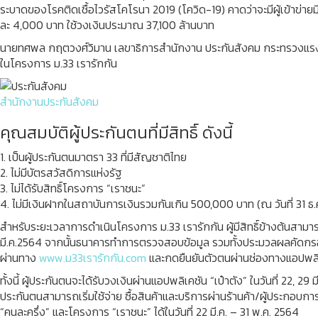
ระบาดของโรคติดเชื้อไวรัสโคโรนา 2019 (โควิด-19) คาดว่าจะมีผู้เข้าข่ายมี
ละ 4,000 บาท ใช้วงเงินประมาณ 37,100 ล้านบาท
นายทศพล กฤตวงศ์วิมาน เลขาธิการสำนักงาน ประกันสังคม กระทรวงแรงงาน
ในโครงการ ม.33 เรารักกัน
สำนักงานประกันสังคม
คุณสมบัติผู้ประกันตนที่มีสิทธิ์ ดังนี้
1. เป็นผู้ประกันตนมาตรา 33 ที่มีสัญชาติไทย
2. ไม่มีบัตรสวัสดิการแห่งรัฐ
3. ไม่ได้รับสิทธิ์โครงการ “เราชนะ”
4. ไม่มีเงินฝากในสถาบันการเงินรวมกันเกิน 500,000 บาท (ณ วันที่ 31 ธ.
สำหรับระยะเวลาการดำเนินโครงการ ม.33 เรารักกัน ผู้มีสิทธิ์ข้างต้นสาม
มี.ค.2564 จากนั้นธนาคารทำการตรวจสอบข้อมูล รวมทั้งประมวลผลคัดกรอง ร
ผ่านทาง
www.ม33เรารักกัน.com
และกดยืนยันตัวตนผ่านช่องทางแอปพลิเคชั
ทั้งนี้ ผู้ประกันตนจะได้รับวงเงินผ่านแอปพลิเคชัน “เป๋าตัง” ในวันที่ 22, 
ประกันตนสามารถเริ่มใช้จ่าย ซื้อสินค้าและบริการผ่านร้านค้า/ผู้ประกอบกา
“คนละครึ่ง” และโครงการ “เราชนะ” ได้ในวันที่ 22 มี.ค. – 31 พ.ค. 2564