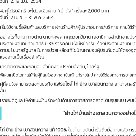
วันที่ 12, 19 เม.ย. 2564
4. ผู้ได้รับสิทธิ์ จะได้วงเงินผ่าน “เป๋าตัง” ครั้งละ 2,000 บาท
วันที่ 12 เม.ย. – 31 พ.ค. 2564
เริ่มใช้จ่ายซื้อสินค้าและบริการ ผ่านร้านค้า/ผู้ประกอบการ/บริการ ภายใต้
อย่างไรก็ตาม ทางด้าน นายทศพล กฤตวงศ์วิมาน เลขาธิการสำนักงานประกั
ประสานงานทบทวนสิทธิ์ ม.33เรารักกัน ซึ่งมีหน้าที่รับเรื่องประสานงานท
ตามนโยบายรัฐบาล ในการช่วยเหลือแก้ไขปัญหาของผู้ประกันตนให้ตรงจุดและท
แรงงานเป็นเรื่องสำคัญ
เครดิตภาพและข้อมูล : สำนักงานประกันสังคม, ไทยรัฐ
พิเศษ!! เปิดโอกาสให้กับผู้ที่สนใจอยากจะเป็นเถ้าแก่รายใหม่ ภายใต้ช่องทางการขายกา
ผู้ที่สนใจสามารถลงทุนธุรกิจ
แฟรนไชส์ ไก่ ย่าง เขาสวนกวาง
สามารถสร้าง
สั้น
เรายินดีดูแล ให้คำแนะนำปรึกษาในด้านการขายการตลาดเต็มรูปแบบ เพิ่มเป็
“ย่างไก่บ้านย่างเขาสวนกวางอย่างไ
ไก่ บ้าน ย่าง เขาสวนกวาง แท้ 100%
ในตำนานต้นตำรับถึงมือท่านแล้ว กรรมว