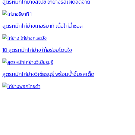
สูตรหมักไก่ย่างสไปซี่ ไก่ย่างรสเผ็ดจี๊ดจ๊าด
สูตรหมักไก่ย่างเทอริยากิ เนื้อไก่ฉ่ำซอส
10 สูตรหมักไก่ย่าง ให้อร่อยโดนใจ
สูตรหมักไก่ย่างวิเชียรบุรี พร้อมน้ำจิ้มรสเด็ด
สูตรหมักไก่ย่างพริกไทยดำ อาหารยอดนิยม
สูตรหมักไก่ย่างนมสด อร่อยง่ายๆ ได้ที่บ้าน