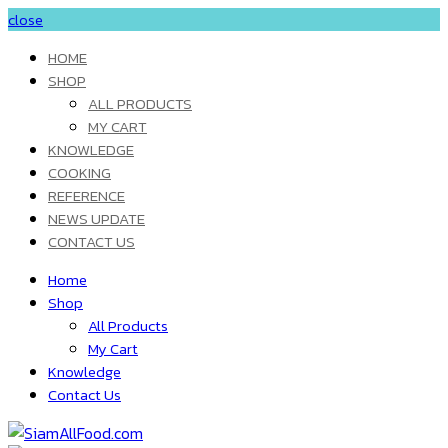
close
HOME
SHOP
ALL PRODUCTS
MY CART
KNOWLEDGE
COOKING
REFERENCE
NEWS UPDATE
CONTACT US
Home
Shop
All Products
My Cart
Knowledge
Contact Us