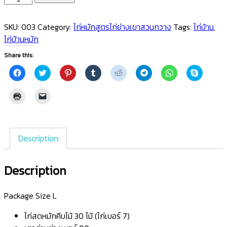
Size
L
SKU:
003
Category:
ไก่หมักสูตรไก่ย่างเขาสวนกวาง
Tags:
ไก่บ้าน
,
quantity
ไก่บ้านหมัก
Share this:
Click
Click
Click
Click
Click
Click
Click
Click
to
to
to
to
to
to
to
to
share
share
share
share
share
share
share
share
on
on
on
on
on
on
on
on
Click
Click
Facebook
Twitter
Pinterest
Tumblr
Reddit
Telegram
WhatsApp
Skype
to
to
(Opens
(Opens
(Opens
(Opens
(Opens
(Opens
(Opens
(Opens
print
email
in
in
in
in
in
in
in
in
(Opens
a
new
new
new
new
new
new
new
new
in
link
window)
window)
window)
window)
window)
window)
window)
window)
new
to
window)
a
Description
friend
(Opens
in
new
Description
window)
Package Size L
ไก่สดหมักคีบไม้ 30 ไม้ (ไก่เบอร์ 7)